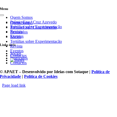
Skip
to
Menu
content
Toggle
Quem Somos
Navigation
Prémio Eng.ª Cruz Azevedo
Quem Somos
Tertúlias sobre Experimentação
Prémio Eng.ª Cruz Azevedo
Revista
Protocolos
Eventos
Sócios
Tertúlias sobre Experimentação
Links úteis
Revista
Eventos
Sócios
Contactos
Protocolos
Contactos
© APAET – Desenvolvido por Ideias com Sotaque |
Política de
Privacidade
|
Política de Cookies
Page load link
Go
to
Top